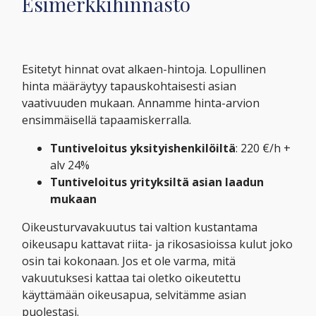
Esimerkkihinnasto
Esitetyt hinnat ovat alkaen-hintoja. Lopullinen
hinta määräytyy tapauskohtaisesti asian
vaativuuden mukaan. Annamme hinta-arvion
ensimmäisellä tapaamiskerralla.
Tuntiveloitus yksityishenkilöiltä
: 220 €/h +
alv 24%
Tuntiveloitus yrityksiltä asian laadun
mukaan
Oikeusturvavakuutus tai valtion kustantama
oikeusapu kattavat riita- ja rikosasioissa kulut joko
osin tai kokonaan. Jos et ole varma, mitä
vakuutuksesi kattaa tai oletko oikeutettu
käyttämään oikeusapua, selvitämme asian
puolestasi.