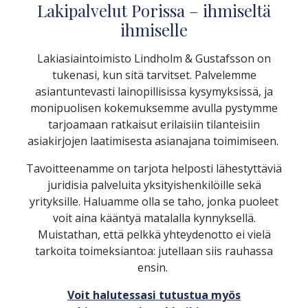
Lakipalvelut Porissa – ihmiseltä
ihmiselle
Lakiasiaintoimisto Lindholm & Gustafsson on
tukenasi, kun sitä tarvitset. Palvelemme
asiantuntevasti lainopillisissa kysymyksissä, ja
monipuolisen kokemuksemme avulla pystymme
tarjoamaan ratkaisut erilaisiin tilanteisiin
asiakirjojen laatimisesta asianajana toimimiseen.
Tavoitteenamme on tarjota helposti lähestyttäviä
juridisia palveluita yksityishenkilöille sekä
yrityksille. Haluamme olla se taho, jonka puoleet
voit aina kääntyä matalalla kynnyksellä.
Muistathan, että pelkkä yhteydenotto ei vielä
tarkoita toimeksiantoa: jutellaan siis rauhassa
ensin.
Voit halutessasi tutustua myös