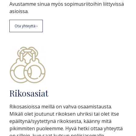
Avustamme sinua myös sopimusriitoihin liittyvissä
asioissa.
Ota yhteyttä ›
Rikosasiat
Rikosasioissa meillä on vahva osaamistausta.
Mikäli olet joutunut rikoksen uhriksi tai olet itse
epäiltynä/syytettynä rikoksesta, käänny mitä
pikimmiten puoleemme. Hyvä hetki ottaa yhteyttä
on silloin, kun saat kutsun poliisiasemalle